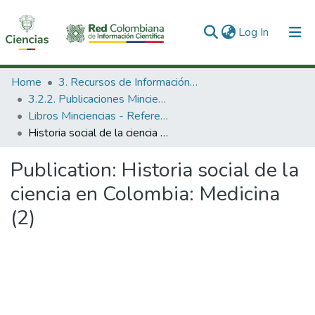
(current)
Log In
Communities & Collections
Home
3. Recursos de Información Científica y Tecnológica
3.2.2. Publicaciones Minciencias
All of DSpace
Libros Minciencias - Referenciales
Historia social de la ciencia en Colombia: Medicina (2)
Statistics
Publication:
Historia social de la
ciencia en Colombia: Medicina
(2)