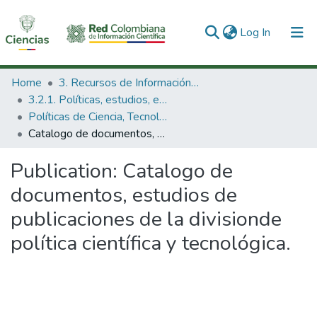
(current)
Log In
Communities & Collections
Home
3. Recursos de Información Científica y Tecnológica
3.2.1. Políticas, estudios, evaluaciones e indicadores de CTeI
All of DSpace
Políticas de Ciencia, Tecnología e Innovación
Catalogo de documentos, estudios de publicaciones de la divisionde política científica y tecnológica.
Statistics
Publication:
Catalogo de
documentos, estudios de
publicaciones de la divisionde
política científica y tecnológica.