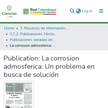
(current)
Log In
Communities & Collections
Home
3. Recursos de Información Científica y Tecnológica
3.2.2. Publicaciones Minciencias
All of DSpace
Publicaciones seriadas de Minciencias
La corrosion admosferica: Un problema en busca de solución
Statistics
Publication:
La corrosion
admosferica: Un problema en
busca de solución