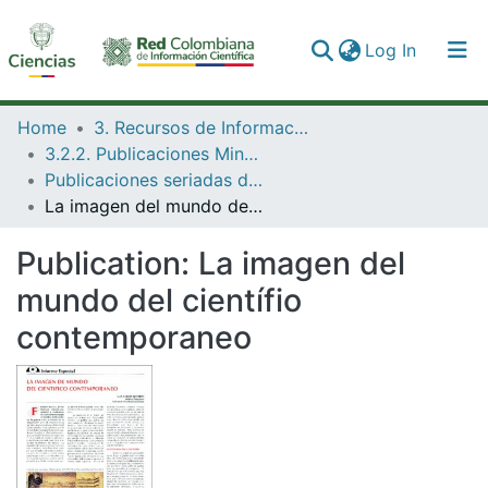
(current)
Log In
Communities & Collections
Home
3. Recursos de Información Científica y Tecnológica
3.2.2. Publicaciones Minciencias
All of DSpace
Publicaciones seriadas de Minciencias
La imagen del mundo del científio contemporaneo
Statistics
Publication:
La imagen del
mundo del científio
contemporaneo