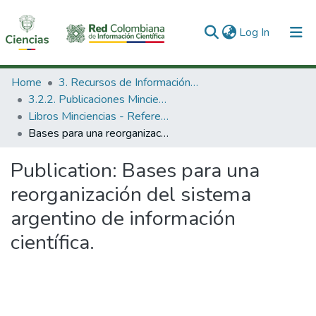
(current)
Log In
Communities & Collections
Home
3. Recursos de Información Científica y Tecnológica
3.2.2. Publicaciones Minciencias
All of DSpace
Libros Minciencias - Referenciales
Bases para una reorganización del sistema argentino de información científica.
Statistics
Publication:
Bases para una
reorganización del sistema
argentino de información
científica.