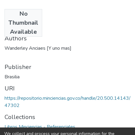
No
Date
Thumbnail
1985
Available
Authors
Wanderley Anciaes [Y uno mas]
Publisher
Brasilia
URI
https://repositorio.minciencias.gov.co/handle/20.500.14143/
47302
Collections
Libros Minciencias - Referenciales
We collect and process your personal information for the