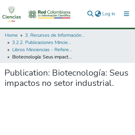
(current)
Log In
Communities & Collections
Home
3. Recursos de Información Científica y Tecnológica
3.2.2. Publicaciones Minciencias
All of DSpace
Libros Minciencias - Referenciales
Biotecnología: Seus impactos no setor industrial.
Statistics
Publication:
Biotecnología: Seus
impactos no setor industrial.