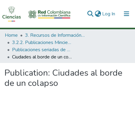
(current)
Log In
Communities & Collections
Home
3. Recursos de Información Científica y Tecnológica
3.2.2. Publicaciones Minciencias
All of DSpace
Publicaciones seriadas de Minciencias
Ciudades al borde de un colapso
Statistics
Publication:
Ciudades al borde
de un colapso