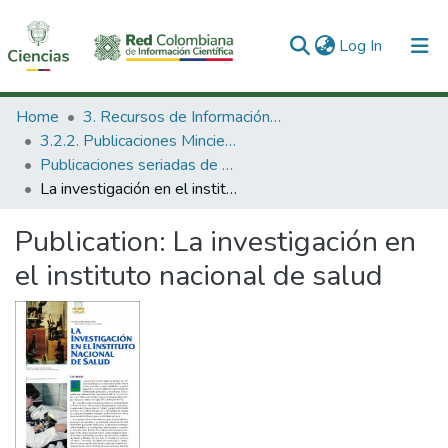
(current)
Log In
Communities & Collections
Home
3. Recursos de Información Científica y Tecnológica
3.2.2. Publicaciones Minciencias
All of DSpace
Publicaciones seriadas de Minciencias
La investigación en el instituto nacional de salud
Statistics
Publication:
La investigación en
el instituto nacional de salud