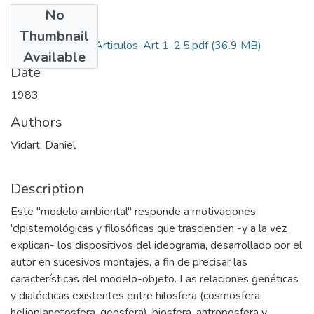
No
Files
Thumbnail
1983-V7-N1-2-Articulos-Art 1-2.5.pdf
(36.9 MB)
Available
Date
1983
Authors
Vidart, Daniel
Description
Este "modelo ambiental" responde a motivaciones
'c!pistemológicas y filosóficas que trascienden -y a la vez
explican- los dispositivos del ideograma, desarrollado por el
autor en sucesivos montajes, a fin de precisar las
características del modelo-objeto. Las relaciones genéticas
y dialécticas existentes entre hilosfera (cosmosfera,
helioplanetosfera, geosfera), biosfera, antroposfera y