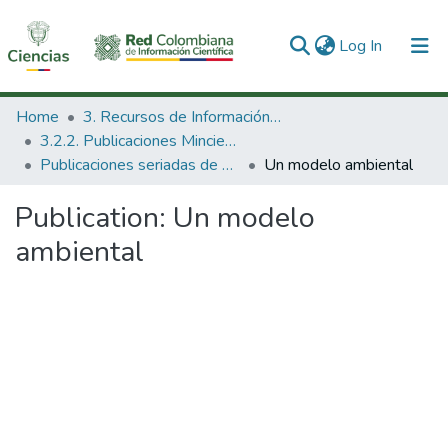
(current)
Log In
Communities & Collections
Home
3. Recursos de Información Científica y Tecnológica
3.2.2. Publicaciones Minciencias
All of DSpace
Publicaciones seriadas de Minciencias
Un modelo ambiental
Statistics
Publication:
Un modelo
ambiental