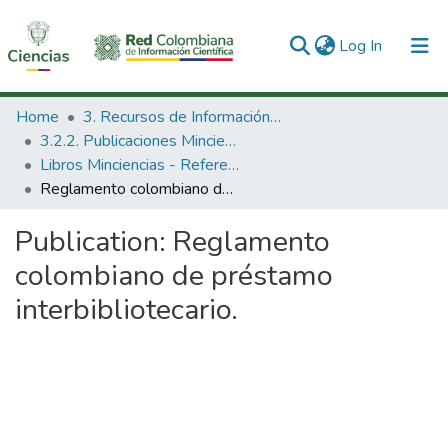
(current)
Log In
Communities & Collections
Home
3. Recursos de Información Científica y Tecnológica
3.2.2. Publicaciones Minciencias
All of DSpace
Libros Minciencias - Referenciales
Reglamento colombiano de préstamo interbibliotecario.
Statistics
Publication:
Reglamento
colombiano de préstamo
interbibliotecario.