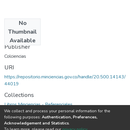
No
Date
Thumbnail
1974
Available
Publisher
Colciencias
URI
https://repositorio.minciencias.gov.co/handle/20.500.14143/
44019
Collections
Libros Minciencias - Referenciales
We collect and process your personal information for the
following purposes:
Authentication, Preferences,
Full item page
Acknowledgement and Statistics
.
To learn more, please read our
privacy policy
.