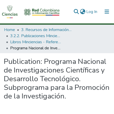
(current)
Log In
Communities & Collections
Home
3. Recursos de Información Científica y Tecnológica
3.2.2. Publicaciones Minciencias
All of DSpace
Libros Minciencias - Referenciales
Programa Nacional de Investigaciones Científicas y Desarrollo Tecnológico. Subprograma para la Promoción de la Investigación.
Statistics
Publication:
Programa Nacional
de Investigaciones Científicas y
Desarrollo Tecnológico.
Subprograma para la Promoción
de la Investigación.