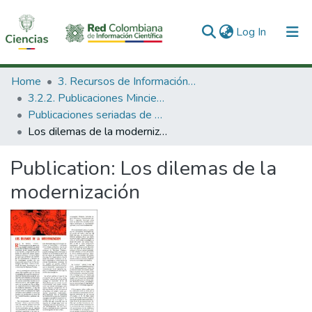
(current)
Log In
Communities & Collections
Home
3. Recursos de Información Científica y Tecnológica
3.2.2. Publicaciones Minciencias
All of DSpace
Publicaciones seriadas de Minciencias
Los dilemas de la modernización
Statistics
Publication:
Los dilemas de la
modernización