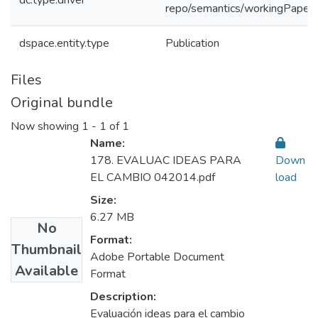
dc.type.driver
repo/semantics/workingPaper
dspace.entity.type
Publication
Files
Original bundle
Now showing
1 - 1 of 1
Name:
178. EVALUAC IDEAS PARA
Down
EL CAMBIO 042014.pdf
load
Size:
6.27 MB
No
Format:
Thumbnail
Adobe Portable Document
Available
Format
Description:
Evaluación ideas para el cambio