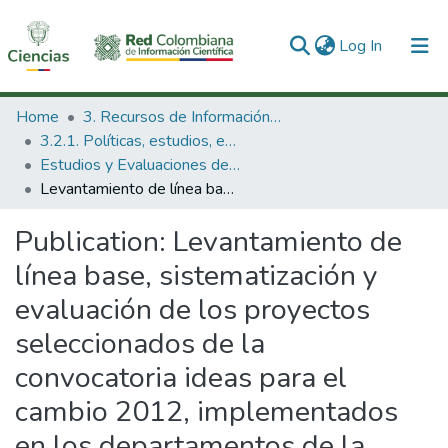
(current)
Log In
Communities & Collections
Home
3. Recursos de Información Científica y Tecnológica
3.2.1. Políticas, estudios, evaluaciones e indicadores de CTeI
All of DSpace
Estudios y Evaluaciones de CTel
Levantamiento de línea base, sistematización y evaluación de los proyectos seleccionados de la convocatoria ideas para el cambio 2012, implementados en los departamentos de la Guajira, Putumayo y Risaralda
Statistics
Publication:
Levantamiento de
línea base, sistematización y
evaluación de los proyectos
seleccionados de la
convocatoria ideas para el
cambio 2012, implementados
en los departamentos de la