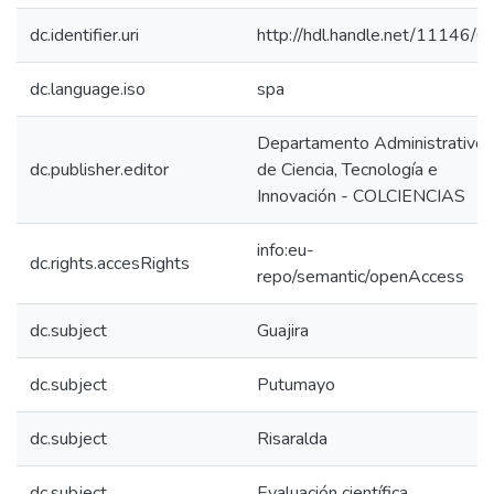
dc.identifier.uri
http://hdl.handle.net/11146/6
dc.language.iso
spa
Departamento Administrativo
dc.publisher.editor
de Ciencia, Tecnología e
Innovación - COLCIENCIAS
info:eu-
dc.rights.accesRights
repo/semantic/openAccess
dc.subject
Guajira
dc.subject
Putumayo
dc.subject
Risaralda
dc.subject
Evaluación científica