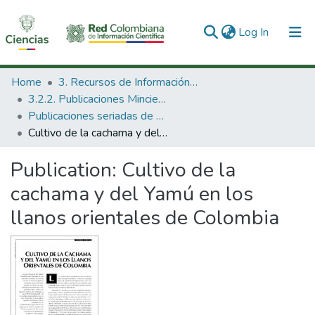
(current)
Log In
Communities & Collections
Home
3. Recursos de Información Científica y Tecnológica
3.2.2. Publicaciones Minciencias
All of DSpace
Publicaciones seriadas de Minciencias
Cultivo de la cachama y del Yamú en los llanos orientales de Colombia
Statistics
Publication:
Cultivo de la
cachama y del Yamú en los
llanos orientales de Colombia