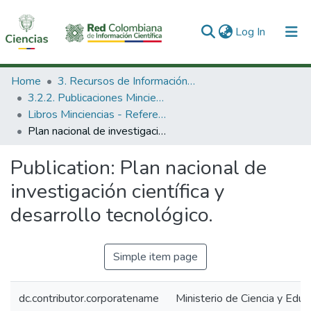
(current)
Log In
Communities & Collections
Home
3. Recursos de Información Científica y Tecnológica
3.2.2. Publicaciones Minciencias
All of DSpace
Libros Minciencias - Referenciales
Plan nacional de investigación científica y desarrollo tecnológico.
Statistics
Publication:
Plan nacional de
investigación científica y
desarrollo tecnológico.
Simple item page
dc.contributor.corporatename
Ministerio de Ciencia y Educ