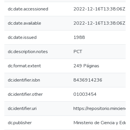
dc.date.accessioned
2022-12-16T13:38:06Z
dc.date.available
2022-12-16T13:38:06Z
dc.date.issued
1988
dc.description.notes
PCT
dc.format.extent
249 Páginas
dc.identifier.isbn
8436914236
dc.identifier.other
01003454
dc.identifier.uri
https://repositorio.mincie
dc.publisher
Ministerio de Ciencia y Educ