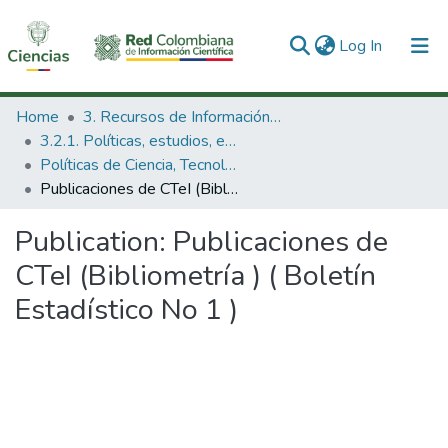
(current)
Log In
Communities & Collections
Home
3. Recursos de Información Científica y Tecnológica
3.2.1. Políticas, estudios, evaluaciones e indicadores de CTeI
All of DSpace
Políticas de Ciencia, Tecnología e Innovación
Publicaciones de CTeI (Bibliometría ) ( Boletín Estadístico No 1 )
Statistics
Publication:
Publicaciones de
CTeI (Bibliometría ) ( Boletín
Estadístico No 1 )