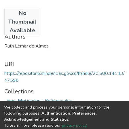
No
Date
Thumbnail
1978
Available
Authors
Ruth Lerner de Almea
URI
https://repositorio.minciencias.gov.co/handle/20.500.14143/
47598
Collections
Libros Minciencias - Referenciales
We collect and process your personal information for the
following purposes:
Authentication, Preferences,
Full item page
Acknowledgement and Statistics
.
To learn more, please read our
privacy policy
.