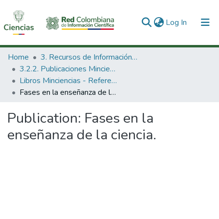
(current)
Log In
Communities & Collections
Home
3. Recursos de Información Científica y Tecnológica
3.2.2. Publicaciones Minciencias
All of DSpace
Libros Minciencias - Referenciales
Fases en la enseñanza de la ciencia.
Statistics
Publication:
Fases en la
enseñanza de la ciencia.