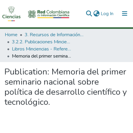
(current)
Log In
Communities & Collections
Home
3. Recursos de Información Científica y Tecnológica
3.2.2. Publicaciones Minciencias
All of DSpace
Libros Minciencias - Referenciales
Memoria del primer seminario nacional sobre política de desarrollo científico y tecnológico.
Statistics
Publication:
Memoria del primer
seminario nacional sobre
política de desarrollo científico y
tecnológico.