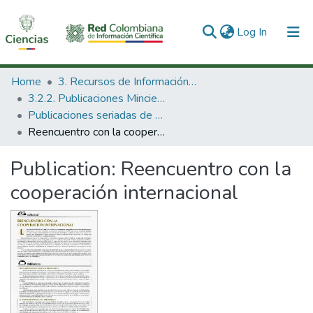
(current)
Log In
Communities & Collections
Home
3. Recursos de Información Científica y Tecnológica
3.2.2. Publicaciones Minciencias
All of DSpace
Publicaciones seriadas de Minciencias
Reencuentro con la cooperación internacional
Statistics
Publication:
Reencuentro con la
cooperación internacional