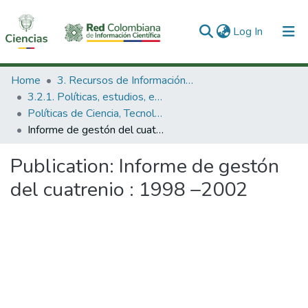
(current)
Log In
Communities & Collections
Home
3. Recursos de Información Científica y Tecnológica
3.2.1. Políticas, estudios, evaluaciones e indicadores de CTeI
All of DSpace
Políticas de Ciencia, Tecnología e Innovación
Informe de gestón del cuatrenio : 1998 –2002
Statistics
Publication:
Informe de gestón
del cuatrenio : 1998 –2002