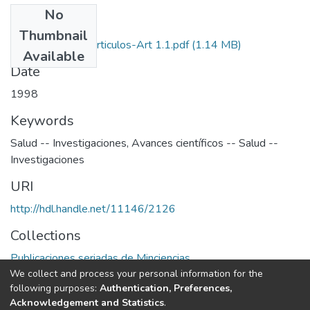
No
Files
Thumbnail
1998-V16-N1-Articulos-Art 1.1.pdf
(1.14 MB)
Available
Date
1998
Keywords
Salud -- Investigaciones
,
Avances científicos -- Salud --
Investigaciones
URI
http://hdl.handle.net/11146/2126
Collections
Publicaciones seriadas de Minciencias
We collect and process your personal information for the
following purposes:
Authentication, Preferences,
Full item page
Acknowledgement and Statistics
.