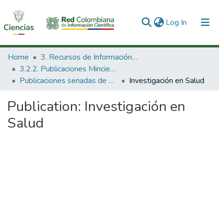
(current)
Log In
Communities & Collections
Home
3. Recursos de Información Científica y Tecnológica
3.2.2. Publicaciones Minciencias
All of DSpace
Publicaciones seriadas de Minciencias
Investigación en Salud
Statistics
Publication:
Investigación en
Salud