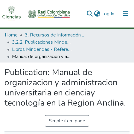
(current)
Log In
Communities & Collections
Home
3. Recursos de Información Científica y Tecnológica
3.2.2. Publicaciones Minciencias
All of DSpace
Libros Minciencias - Referenciales
Manual de organizacion y administracion universitaria en cienciay tecnología en la Region Andina.
Statistics
Publication:
Manual de
organizacion y administracion
universitaria en cienciay
tecnología en la Region Andina.
Simple item page