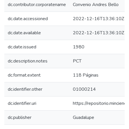
dc.contributor.corporatename
Convenio Andres Bello
dc.date.accessioned
2022-12-16T13:36:10Z
dc.date.available
2022-12-16T13:36:10Z
dc.date.issued
1980
dc.description.notes
PCT
dc.format.extent
118 Páginas
dc.identifier.other
01000214
dc.identifier.uri
https://repositorio.mincie
dc.publisher
Guadalupe