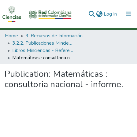
(current)
Log In
Communities & Collections
Home
3. Recursos de Información Científica y Tecnológica
3.2.2. Publicaciones Minciencias
All of DSpace
Libros Minciencias - Referenciales
Matemáticas : consultoria nacional - informe.
Statistics
Publication:
Matemáticas :
consultoria nacional - informe.