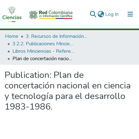
(current)
Log In
Communities & Collections
Home
3. Recursos de Información Científica y Tecnológica
3.2.2. Publicaciones Minciencias
All of DSpace
Libros Minciencias - Referenciales
Plan de concertación nacional en ciencia y tecnología para el desarrollo 1983-1986.
Statistics
Publication:
Plan de
concertación nacional en ciencia
y tecnología para el desarrollo
1983-1986.