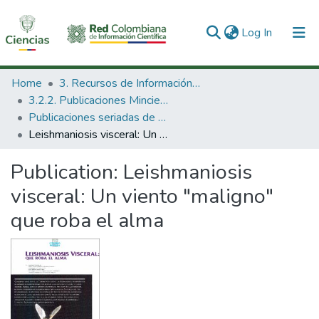
(current)
Log In
Communities & Collections
Home
3. Recursos de Información Científica y Tecnológica
3.2.2. Publicaciones Minciencias
All of DSpace
Publicaciones seriadas de Minciencias
Leishmaniosis visceral: Un viento "maligno" que roba el alma
Statistics
Publication:
Leishmaniosis
visceral: Un viento "maligno"
que roba el alma