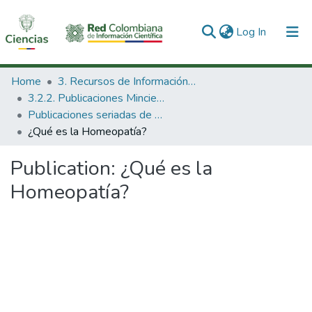
(current)
Log In
Communities & Collections
Home
3. Recursos de Información Científica y Tecnológica
3.2.2. Publicaciones Minciencias
All of DSpace
Publicaciones seriadas de Minciencias
¿Qué es la Homeopatía?
Statistics
Publication:
¿Qué es la
Homeopatía?