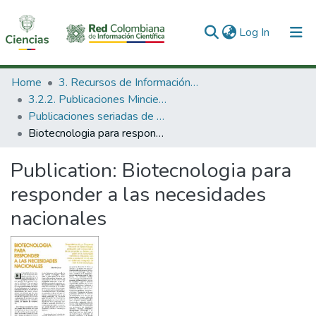
(current)
Log In
Communities & Collections
Home
3. Recursos de Información Científica y Tecnológica
3.2.2. Publicaciones Minciencias
All of DSpace
Publicaciones seriadas de Minciencias
Biotecnologia para responder a las necesidades nacionales
Statistics
Publication:
Biotecnologia para
responder a las necesidades
nacionales