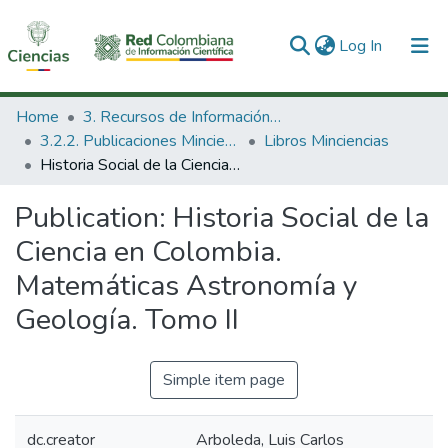
(current)
Log In
Communities & Collections
Home
3. Recursos de Información Científica y Tecnológica
3.2.2. Publicaciones Minciencias
Libros Minciencias
All of DSpace
Historia Social de la Ciencia en Colombia. Matemáticas Astronomía y Geología. Tomo II
Statistics
Publication:
Historia Social de la
Ciencia en Colombia.
Matemáticas Astronomía y
Geología. Tomo II
Simple item page
dc.creator
Arboleda, Luis Carlos