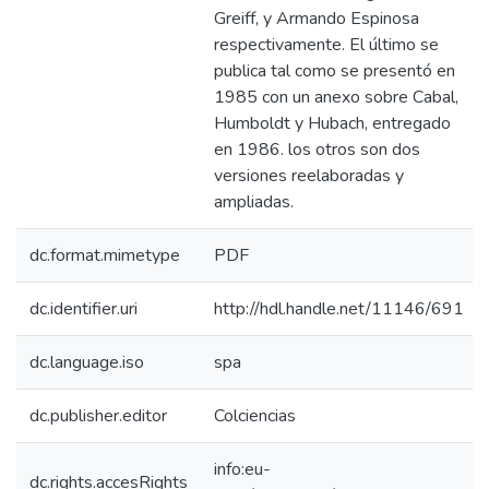
Greiff, y Armando Espinosa
respectivamente. El último se
publica tal como se presentó en
1985 con un anexo sobre Cabal,
Humboldt y Hubach, entregado
en 1986. los otros son dos
versiones reelaboradas y
ampliadas.
dc.format.mimetype
PDF
dc.identifier.uri
http://hdl.handle.net/11146/691
dc.language.iso
spa
dc.publisher.editor
Colciencias
info:eu-
dc.rights.accesRights