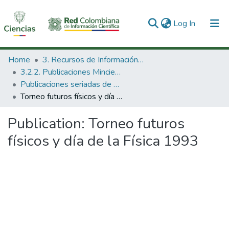
(current)
Log In
Communities & Collections
Home
3. Recursos de Información Científica y Tecnológica
3.2.2. Publicaciones Minciencias
All of DSpace
Publicaciones seriadas de Minciencias
Torneo futuros físicos y día de la Física 1993
Statistics
Publication:
Torneo futuros
físicos y día de la Física 1993