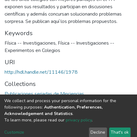
exponen sus resultados y participan en discusiones
científicas y además concursan solucionando problemas
sorpresa. Se publican aquí los problemas propuestos.
Keywords
Física -- Investigaciones
,
Física -- Investigaciones --
Experimentos en Colegios
URI
http://hdl.handle.net/11146/1978
Collections
Publicaciones seriadas de Minciencias
We collect and process your personal information for the
following purposes:
Authentication, Preferences,
Full item page
Acknowledgement and Statistics
.
To learn more, please read our
privacy policy
.
DSpace software
copyright © 2002-2026
LYRASIS
Cookie
Privacy
End User
Send
Customize
Decline
That's ok