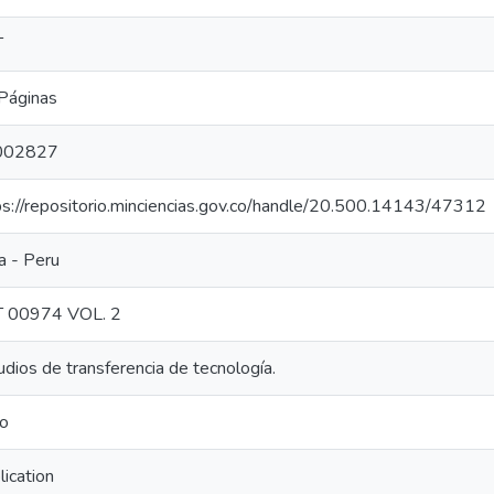
T
Páginas
002827
ps://repositorio.minciencias.gov.co/handle/20.500.14143/47312
a - Peru
 00974 VOL. 2
udios de transferencia de tecnología.
ro
lication