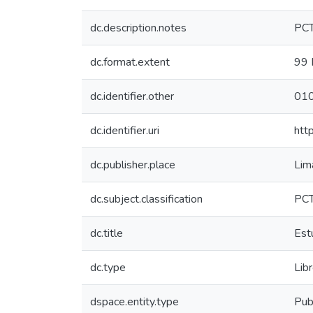
dc.description.notes
PC
dc.format.extent
99 
dc.identifier.other
01
dc.identifier.uri
htt
dc.publisher.place
Lim
dc.subject.classification
PCT
dc.title
Est
dc.type
Lib
dspace.entity.type
Pub