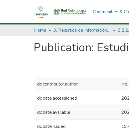
Communities & Col
Home
3. Recursos de Información Científica y Tecnológica
Publication:
Estudi
dc.contributor.author
Ing
dc.date.accessioned
202
dc.date.available
202
dc.date.issued
19