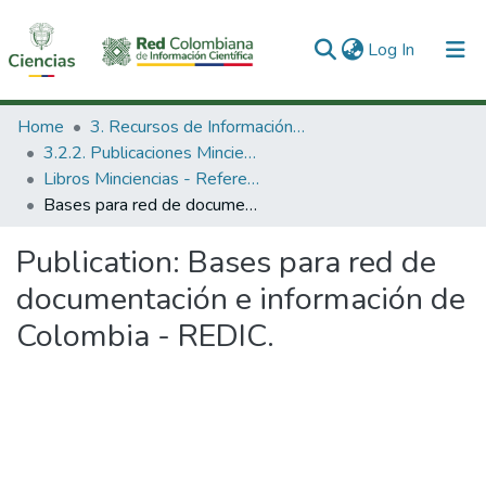
(current)
Log In
Communities & Collections
Home
3. Recursos de Información Científica y Tecnológica
3.2.2. Publicaciones Minciencias
All of DSpace
Libros Minciencias - Referenciales
Bases para red de documentación e información de Colombia - REDIC.
Statistics
Publication:
Bases para red de
documentación e información de
Colombia - REDIC.