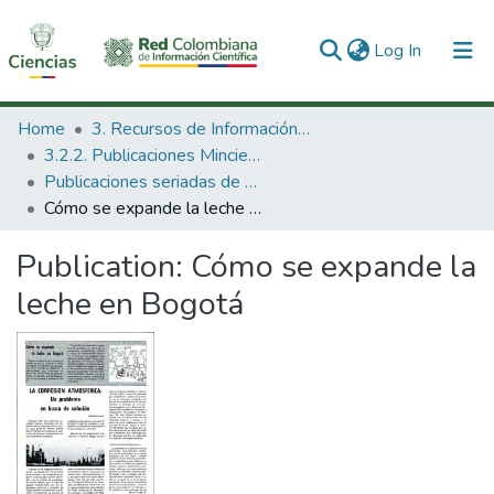
(current)
Log In
Communities & Collections
Home
3. Recursos de Información Científica y Tecnológica
3.2.2. Publicaciones Minciencias
All of DSpace
Publicaciones seriadas de Minciencias
Cómo se expande la leche en Bogotá
Statistics
Publication:
Cómo se expande la
leche en Bogotá