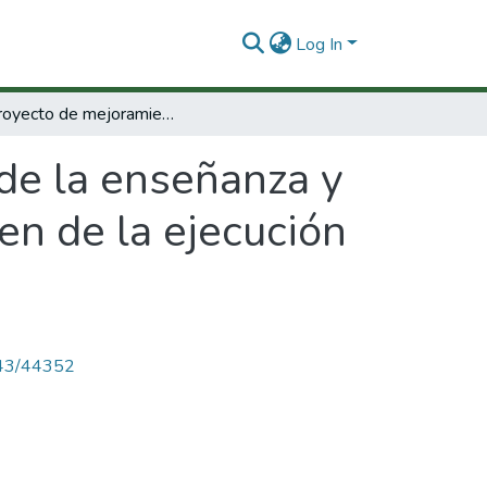
Log In
Subproyecto de mejoramiento de la enseñanza y la investigación en ciencias básicas : resumen de la ejecución del subproyecto.
de la enseñanza y
men de la ejecución
4143/44352