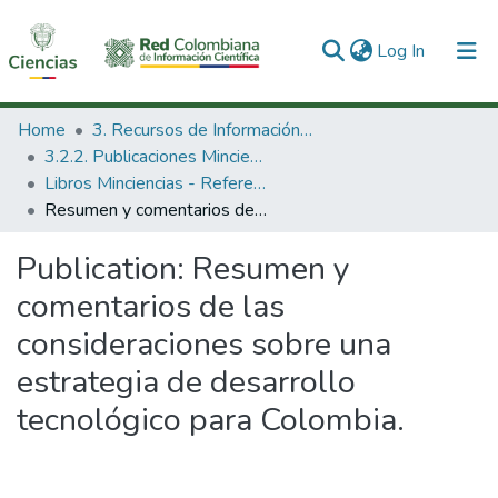
(current)
Log In
Communities & Collections
Home
3. Recursos de Información Científica y Tecnológica
3.2.2. Publicaciones Minciencias
All of DSpace
Libros Minciencias - Referenciales
Resumen y comentarios de las consideraciones sobre una estrategia de desarrollo tecnológico para Colombia.
Statistics
Publication:
Resumen y
comentarios de las
consideraciones sobre una
estrategia de desarrollo
tecnológico para Colombia.