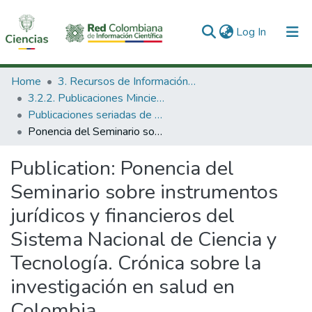
(current)
Log In
Communities & Collections
Home
3. Recursos de Información Científica y Tecnológica
3.2.2. Publicaciones Minciencias
All of DSpace
Publicaciones seriadas de Minciencias
Ponencia del Seminario sobre instrumentos jurídicos y financieros del Sistema Nacional de Ciencia y Tecnología. Crónica sobre la investigación en salud en Colombia
Statistics
Publication:
Ponencia del
Seminario sobre instrumentos
jurídicos y financieros del
Sistema Nacional de Ciencia y
Tecnología. Crónica sobre la
investigación en salud en
Colombia