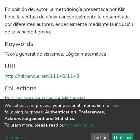
En opinión del autor, la metodología presentada por Klir
tiene la ventaja de afinar conceptualmente la desarrollada
por diferentes autores, especialmente mediante la inclusión
de la variable tiempo.
Keywords
Teoría general de sistemas
,
Lógica matemática
URI
http://hdl.handle.net/11146/1143
Collections
Publicaciones seriadas de Minciencias
We collect and process your personal information for the
following purposes:
Authentication, Preferences,
Full item page
Acknowledgement and Statistics
.
To learn more, please read our
privacy policy
.
DSpace software
copyright © 2002-2026
LYRASIS
Cookie
Privacy
End User
Send
Customize
Decline
That's ok