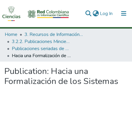
(current)
Log In
Communities & Collections
Home
3. Recursos de Información Científica y Tecnológica
3.2.2. Publicaciones Minciencias
All of DSpace
Publicaciones seriadas de Minciencias
Hacia una Formalización de los Sistemas
Statistics
Publication:
Hacia una
Formalización de los Sistemas