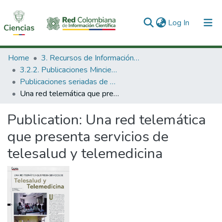
(current)
Log In
Communities & Collections
Home
3. Recursos de Información Científica y Tecnológica
3.2.2. Publicaciones Minciencias
All of DSpace
Publicaciones seriadas de Minciencias
Una red telemática que presenta servicios de telesalud y telemedicina
Statistics
Publication:
Una red telemática
que presenta servicios de
telesalud y telemedicina