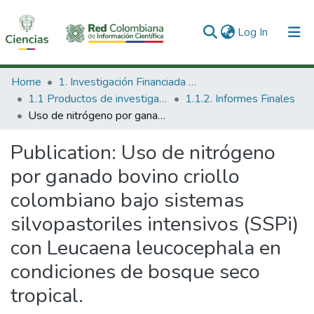
(current)
Log In
Communities & Collections
Home
1. Investigación Financiada con Recursos Públicos
1.1 Productos de investigación
1.1.2. Informes Finales
All of DSpace
Uso de nitrógeno por ganado bovino criollo colombiano bajo sistemas silvopastoriles intensivos (SSPi) con Leucaena leucocephala en condiciones de bosque seco tropical.
Statistics
Publication:
Uso de nitrógeno
por ganado bovino criollo
colombiano bajo sistemas
silvopastoriles intensivos (SSPi)
con Leucaena leucocephala en
condiciones de bosque seco
tropical.