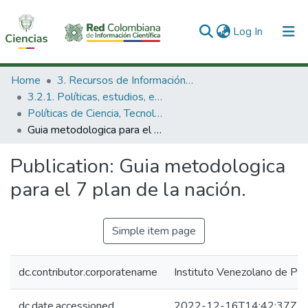
(current)
Log In
Communities & Collections
Home
3. Recursos de Información Científica y Tecnológica
3.2.1. Políticas, estudios, evaluaciones e indicadores de CTeI
All of DSpace
Políticas de Ciencia, Tecnología e Innovación
Guia metodologica para el 7 plan de la nación.
Statistics
Publication:
Guia metodologica
para el 7 plan de la nación.
Simple item page
dc.contributor.corporatename
Instituto Venezolano de Plan
dc.date.accessioned
2022-12-16T14:42:37Z