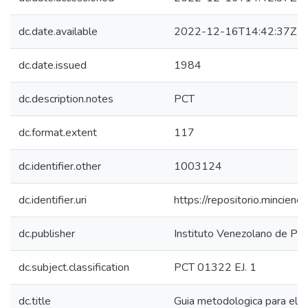
dc.date.available
2022-12-16T14:42:37Z
dc.date.issued
1984
dc.description.notes
PCT
dc.format.extent
117
dc.identifier.other
1003124
dc.identifier.uri
https://repositorio.mincie
dc.publisher
Instituto Venezolano de Plan
dc.subject.classification
PCT 01322 EJ. 1
dc.title
Guia metodologica para el 7 