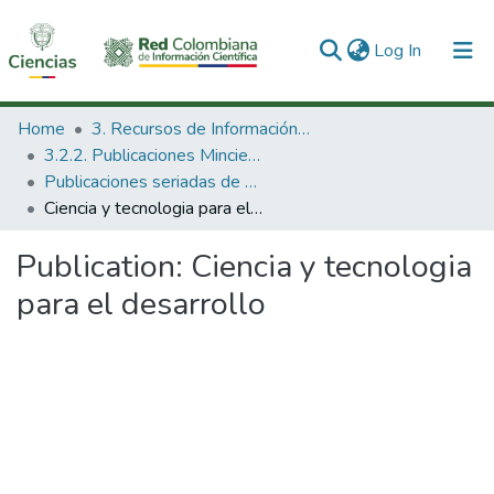
(current)
Log In
Communities & Collections
Home
3. Recursos de Información Científica y Tecnológica
3.2.2. Publicaciones Minciencias
All of DSpace
Publicaciones seriadas de Minciencias
Ciencia y tecnologia para el desarrollo
Statistics
Publication:
Ciencia y tecnologia
para el desarrollo