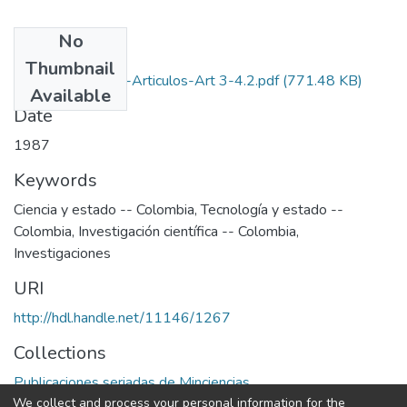
No
Files
Thumbnail
1987-V11-N3-4-Articulos-Art 3-4.2.pdf
(771.48 KB)
Available
Date
1987
Keywords
Ciencia y estado -- Colombia
,
Tecnología y estado --
Colombia
,
Investigación científica -- Colombia
,
Investigaciones
URI
http://hdl.handle.net/11146/1267
Collections
Publicaciones seriadas de Minciencias
We collect and process your personal information for the