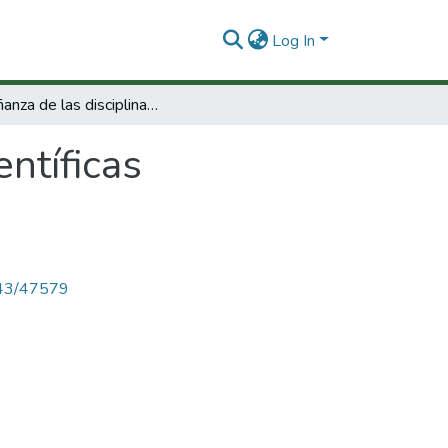
Log In
Enseñanza de las disciplinas científicas fundamentales (Fisica-Quimica -Biologia).
entíficas
4143/47579