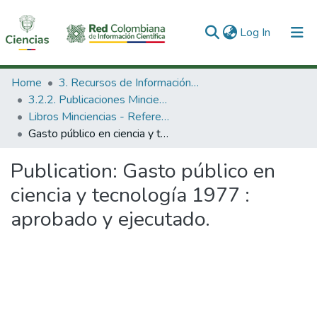
(current)
Log In
Communities & Collections
Home
3. Recursos de Información Científica y Tecnológica
3.2.2. Publicaciones Minciencias
All of DSpace
Libros Minciencias - Referenciales
Gasto público en ciencia y tecnología 1977 : aprobado y ejecutado.
Statistics
Publication:
Gasto público en
ciencia y tecnología 1977 :
aprobado y ejecutado.