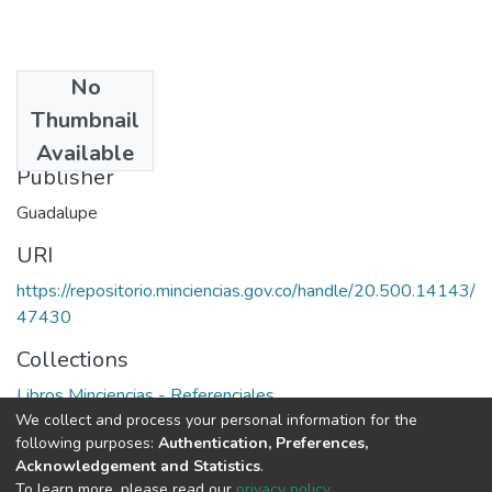
No
Date
Thumbnail
1982
Available
Publisher
Guadalupe
URI
https://repositorio.minciencias.gov.co/handle/20.500.14143/
47430
Collections
Libros Minciencias - Referenciales
We collect and process your personal information for the
following purposes:
Authentication, Preferences,
Full item page
Acknowledgement and Statistics
.
To learn more, please read our
privacy policy
.