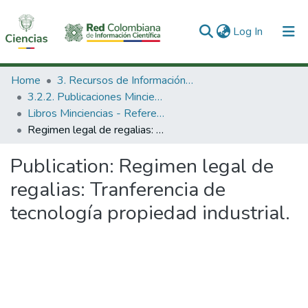
(current)
Log In
Communities & Collections
Home
3. Recursos de Información Científica y Tecnológica
3.2.2. Publicaciones Minciencias
All of DSpace
Libros Minciencias - Referenciales
Regimen legal de regalias: Tranferencia de tecnología propiedad industrial.
Statistics
Publication:
Regimen legal de
regalias: Tranferencia de
tecnología propiedad industrial.