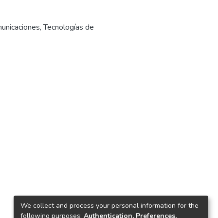
municaciones
,
Tecnologías de
We collect and process your personal information for the
following purposes:
Authentication, Preferences,