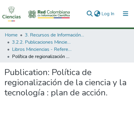
(current)
Log In
Communities & Collections
Home
3. Recursos de Información Científica y Tecnológica
3.2.2. Publicaciones Minciencias
All of DSpace
Libros Minciencias - Referenciales
Política de regionalización de la ciencia y la tecnología : plan de acción.
Statistics
Publication:
Política de
regionalización de la ciencia y la
tecnología : plan de acción.