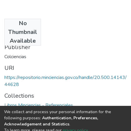
No
Date
Thumbnail
1995
Available
Publisher
Colciencias
URI
https://repositorio.minciencias.gov.co/handle/20.500.14143/
44628
Collections
Libros Minciencias - Referenciales
We collect and process your personal information for the
following purposes:
Authentication, Preferences,
Full item page
Acknowledgement and Statistics
.
To learn more, please read our
privacy policy
.