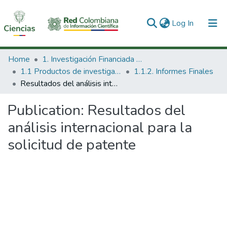
(current)
Log In
Communities & Collections
Home
1. Investigación Financiada con Recursos Públicos
1.1 Productos de investigación
1.1.2. Informes Finales
All of DSpace
Resultados del análisis internacional para la solicitud de patente
Statistics
Publication:
Resultados del
análisis internacional para la
solicitud de patente