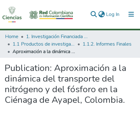
(current)
Log In
Communities & Collections
Home
1. Investigación Financiada con Recursos Públicos
1.1 Productos de investigación
1.1.2. Informes Finales
All of DSpace
Aproximación a la dinámica del transporte del nitrógeno y del fósforo en la Ciénaga de Ayapel, Colombia.
Statistics
Publication:
Aproximación a la
dinámica del transporte del
nitrógeno y del fósforo en la
Ciénaga de Ayapel, Colombia.