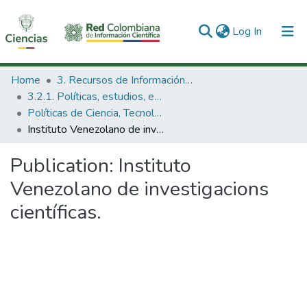
(current)
Log In
Communities & Collections
Home
3. Recursos de Información Científica y Tecnológica
3.2.1. Políticas, estudios, evaluaciones e indicadores de CTeI
All of DSpace
Políticas de Ciencia, Tecnología e Innovación
Instituto Venezolano de investigacions científicas.
Statistics
Publication:
Instituto
Venezolano de investigacions
científicas.