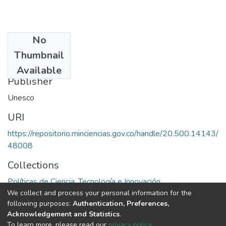
No
Date
Thumbnail
1968
Available
Publisher
Unesco
URI
https://repositorio.minciencias.gov.co/handle/20.500.14143/
48008
Collections
Políticas de Ciencia, Tecnología e Innovación
We collect and process your personal information for the
following purposes:
Authentication, Preferences,
Full item page
Acknowledgement and Statistics
.
To learn more, please read our
privacy policy
.