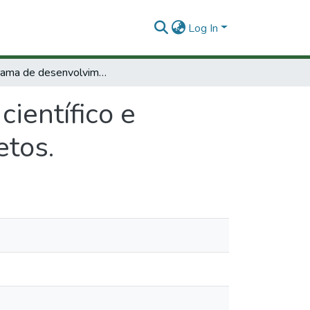
Log In
Programa de desenvolvimento científico e tecnológico roteiro para elaboracao de projetos.
ientífico e
etos.