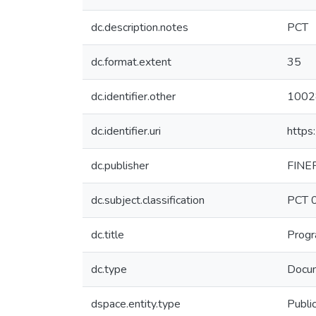
dc.description.notes
PCT
dc.format.extent
35
dc.identifier.other
1002
dc.identifier.uri
https
dc.publisher
FINE
dc.subject.classification
PCT 
dc.title
Progr
dc.type
Docum
dspace.entity.type
Publi