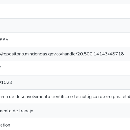
885
://repositorio.minciencias.gov.co/handle/20.500.14143/48718
P
01029
ama de desenvolvimento científico e tecnológico roteiro para ela
ento de trabajo
cation