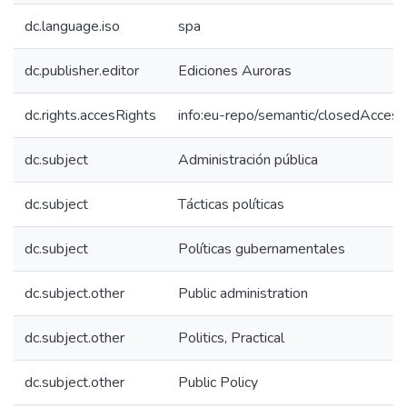
dc.language.iso
spa
dc.publisher.editor
Ediciones Auroras
dc.rights.accesRights
info:eu-repo/semantic/closedAccess
dc.subject
Administración pública
dc.subject
Tácticas políticas
dc.subject
Políticas gubernamentales
dc.subject.other
Public administration
dc.subject.other
Politics, Practical
dc.subject.other
Public Policy