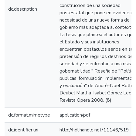
construcción de una sociedad
dc.description
postestatal que pone en evidencia l
necesidad de una nueva forma de
gobierno más adaptada al contexto.
La tesis que plantea el autor es que
el Estado y sus instituciones
encuentran obstáculos serios en su
pretensión de regir los destinos de l
sociedad y se enfrentan a una risis d
gobernabilidad." Reseña de "Política
públicas: formulación, implementació
y evaluación" de André-Noël Roth
Deubel Martha-Isabel Gómez Lee ;
Revista Opera 2008, (8)
dc.format.mimetype
application/pdf
dc.identifier.uri
http://hdl.handle.net/11146/519