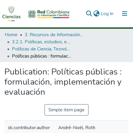
(current)
Log In
Communities & Collections
Home
3. Recursos de Información Científica y Tecnológica
3.2.1. Políticas, estudios, evaluaciones e indicadores de CTeI
All of DSpace
Políticas de Ciencia, Tecnología e Innovación
Políticas públicas : formulación, implementación y evaluación
Statistics
Publication:
Políticas públicas :
formulación, implementación y
evaluación
Simple item page
dc.contributor.author
André-Noël, Roth