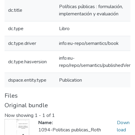
Políticas públicas : formulación,
dc.title
implementación y evaluación
dc.type
Libro
dc.type.driver
info:eu-repo/semantics/book
info:eu-
dc.type.hasversion
repo/repo/semantics/publishedVersi
dspace.entity.type
Publication
Files
Original bundle
Now showing
1 - 1 of 1
Name:
Down
1094-Politicas publicas_Roth
load